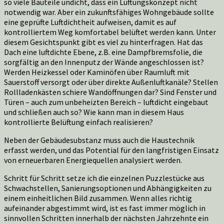
so viele Bauteile undicht, dass ein Lüftungskonzept nicht
notwendig war. Aber ein zukunftsfähiges Wohngebäude sollte
eine geprüfte Luftdichtheit aufweisen, damit es auf
kontrolliertem Weg komfortabel belüftet werden kann. Unter
diesem Gesichtspunkt gibt es viel zu hinterfragen. Hat das
Dach eine luftdichte Ebene, z.B. eine Dampfbremsfolie, die
sorgfältig an den Innenputz der Wände angeschlossen ist?
Werden Heizkessel oder Kaminöfen über Raumluft mit
Sauerstoff versorgt oder über direkte Außenluftkanäle? Stellen
Rollladenkästen schiere Wandöffnungen dar? Sind Fenster und
Türen – auch zum unbeheizten Bereich – luftdicht eingebaut
und schließen auch so? Wie kann man in diesem Haus
kontrollierte Belüftung einfach realisieren?
Neben der Gebäudesubstanz muss auch die Haustechnik
erfasst werden, und das Potential für den langfristigen Einsatz
von erneuerbaren Energiequellen analysiert werden.
Schritt für Schritt setze ich die einzelnen Puzzlestücke aus
Schwachstellen, Sanierungsoptionen und Abhängigkeiten zu
einem einheitlichen Bild zusammen. Wenn alles richtig
aufeinander abgestimmt wird, ist es fast immer möglich in
sinnvollen Schritten innerhalb der nächsten Jahrzehnte ein