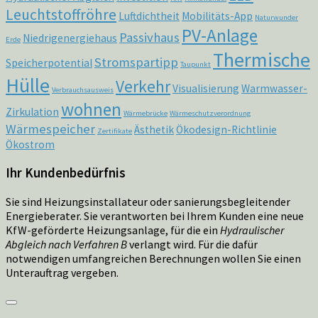
Leuchtstoffröhre
Luftdichtheit
Mobilitäts-App
Naturwunder
PV-Anlage
Passivhaus
Niedrigenergiehaus
Erde
Thermische
Stromspartipp
Speicherpotential
Taupunkt
Hülle
Verkehr
Visualisierung
Warmwasser-
Verbrauchsausweis
wohnen
Zirkulation
Wärmebrücke
Wärmeschutzverordnung
Wärmespeicher
Ästhetik
Ökodesign-Richtlinie
Zertifikate
Ökostrom
Ihr Kundenbedürfnis
Sie sind Heizungsinstallateur oder sanierungsbegleitender
Energieberater. Sie verantworten bei Ihrem Kunden eine neue
KfW-geförderte Heizungsanlage, für die ein
Hydraulischer
Abgleich nach Verfahren B
verlangt wird. Für die dafür
notwendigen umfangreichen Berechnungen wollen Sie einen
Unterauftrag vergeben.