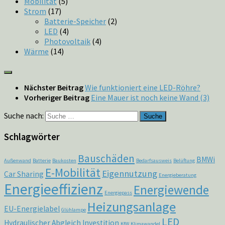
Mobilität
(5)
Strom
(17)
Batterie-Speicher
(2)
LED
(4)
Photovoltaik
(4)
Wärme
(14)
Nächster Beitrag
Wie funktioniert eine LED-Röhre?
Vorheriger Beitrag
Eine Mauer ist noch keine Wand (3)
Suche nach:
Schlagwörter
Bauschäden
BMWi
Außenwand
Batterie
Baukosten
Bedarfsausweis
Belüftung
E-Mobilität
Eigennutzung
Car Sharing
Energieberatung
Energieeffizienz
Energiewende
Energiepass
Heizungsanlage
EU-Energielabel
Glühlampe
LED
Hydraulischer Abgleich
Investition
KfW
Klimawandel