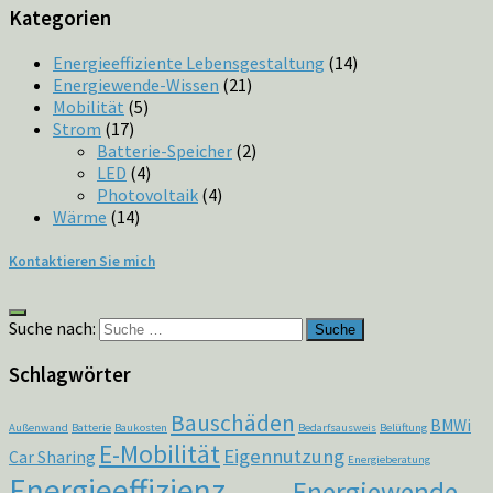
Kategorien
Energieeffiziente Lebensgestaltung
(14)
Energiewende-Wissen
(21)
Mobilität
(5)
Strom
(17)
Batterie-Speicher
(2)
LED
(4)
Photovoltaik
(4)
Wärme
(14)
Kontaktieren Sie mich
Suche nach:
Schlagwörter
Bauschäden
BMWi
Außenwand
Batterie
Baukosten
Bedarfsausweis
Belüftung
E-Mobilität
Eigennutzung
Car Sharing
Energieberatung
Energieeffizienz
Energiewende