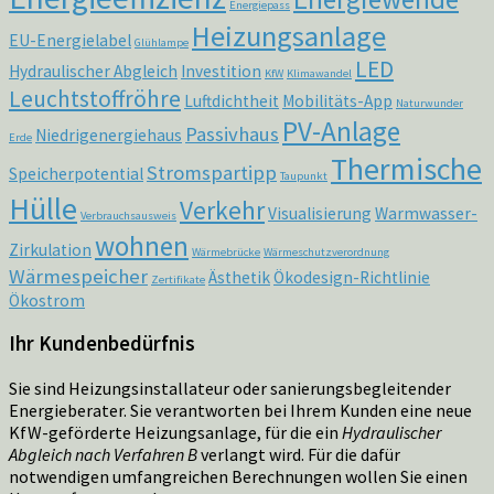
Energiepass
Heizungsanlage
EU-Energielabel
Glühlampe
LED
Hydraulischer Abgleich
Investition
KfW
Klimawandel
Leuchtstoffröhre
Luftdichtheit
Mobilitäts-App
Naturwunder
PV-Anlage
Passivhaus
Niedrigenergiehaus
Erde
Thermische
Stromspartipp
Speicherpotential
Taupunkt
Hülle
Verkehr
Visualisierung
Warmwasser-
Verbrauchsausweis
wohnen
Zirkulation
Wärmebrücke
Wärmeschutzverordnung
Wärmespeicher
Ästhetik
Ökodesign-Richtlinie
Zertifikate
Ökostrom
Ihr Kundenbedürfnis
Sie sind Heizungsinstallateur oder sanierungsbegleitender
Energieberater. Sie verantworten bei Ihrem Kunden eine neue
KfW-geförderte Heizungsanlage, für die ein
Hydraulischer
Abgleich nach Verfahren B
verlangt wird. Für die dafür
notwendigen umfangreichen Berechnungen wollen Sie einen