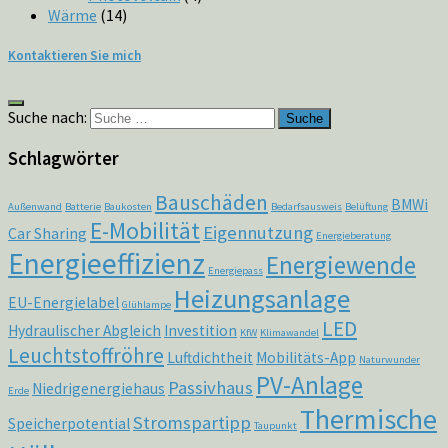
Wärme
(14)
Kontaktieren Sie mich
Suche nach:
Schlagwörter
Bauschäden
BMWi
Außenwand
Batterie
Baukosten
Bedarfsausweis
Belüftung
E-Mobilität
Eigennutzung
Car Sharing
Energieberatung
Energieeffizienz
Energiewende
Energiepass
Heizungsanlage
EU-Energielabel
Glühlampe
LED
Hydraulischer Abgleich
Investition
KfW
Klimawandel
Leuchtstoffröhre
Luftdichtheit
Mobilitäts-App
Naturwunder
PV-Anlage
Passivhaus
Niedrigenergiehaus
Erde
Thermische
Stromspartipp
Speicherpotential
Taupunkt