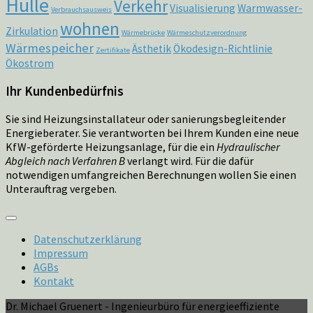
Hülle
Verkehr
Visualisierung
Warmwasser-
Verbrauchsausweis
wohnen
Zirkulation
Wärmebrücke
Wärmeschutzverordnung
Wärmespeicher
Ästhetik
Ökodesign-Richtlinie
Zertifikate
Ökostrom
Ihr Kundenbedürfnis
Sie sind Heizungsinstallateur oder sanierungsbegleitender
Energieberater. Sie verantworten bei Ihrem Kunden eine neue
KfW-geförderte Heizungsanlage, für die ein
Hydraulischer
Abgleich nach Verfahren B
verlangt wird. Für die dafür
notwendigen umfangreichen Berechnungen wollen Sie einen
Unterauftrag vergeben.
Datenschutzerklärung
Impressum
AGBs
Kontakt
Dr. Michael Gruenert - Ingenieurbüro für energieeffiziente