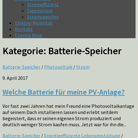
Stromeffizienz
Eigenstrom
Stromspeicher
Elektro-Mobilität
Kontakt
Energie Blog
Kategorie:
Batterie-Speicher
Batterie-Speicher
/
Photovoltaik
/
Strom
9. April 2017
Welche Batterie für meine PV-Anlage?
Vor fast zwei Jahren hat mein Freund eine Photovoltaikanlage
auf seinem Dach installieren lassen und erlebt seitdem
begeistert, dass er seinen eigenen Strom produziert und
deutlich weniger Strom kaufen muss. Jetzt war für ihn die...
Batterie-Speicher
/
Energieeffiziente Lebensgestaltung
/